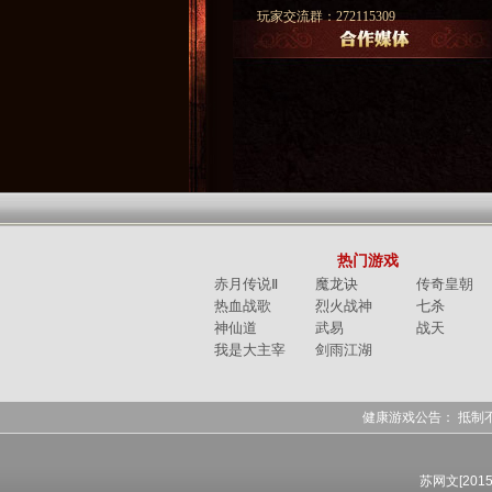
玩家交流群：272115309
热门游戏
赤月传说Ⅱ
魔龙诀
传奇皇朝
热血战歌
烈火战神
七杀
神仙道
武易
战天
我是大主宰
剑雨江湖
健康游戏公告： 抵制
苏网文[2015]