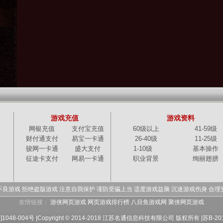
游戏充值
游戏资料
网银充值
支付宝充值
60级以上
41-59级
财付通支付
易宝一卡通
26-40级
11-25级
骏网一卡通
盛大支付
1-10级
基本操作
征途卡支付
网易一卡通
职业背景
绚丽翅膀
不良游戏 拒绝盗版游戏 注意自我保护 谨防受骗上当 适度游戏益脑 沉迷游戏伤身 合理
友情链接：
游侠网页游戏
网页游戏排行榜
八目鱼游戏网
聚侠网页游戏
1048-004号 |
Copyright © 2014-2018 江苏名通信息科技有限公司 版权所有 |
苏B-20