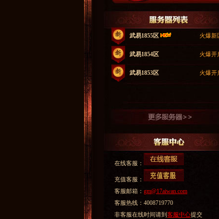
武易1855区
火爆新
武易1854区
火爆开
武易1853区
火爆开
在线客服：
充值客服：
客服邮箱：
gm@17aiwan.com
客服热线：4008719770
非客服在线时间请到
客服中心
提交