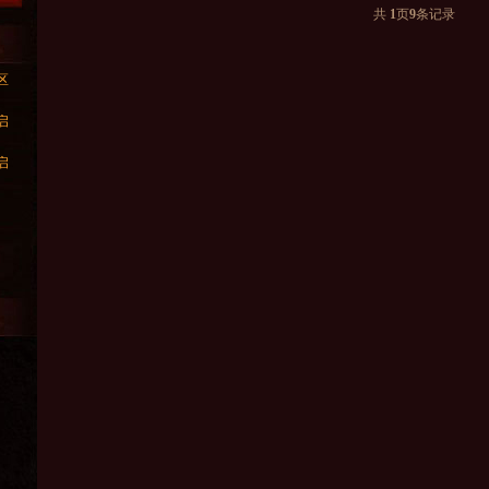
共
1
页
9
条记录
区
启
启